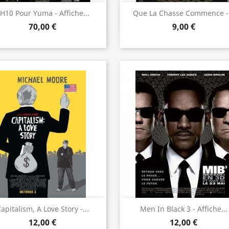
Aperçu rapide
Aperçu rapide


H10 Pour Yuma - Affiche...
Que La Chasse Commence -.
70,00 €
9,00 €
Aperçu rapide
Aperçu rapide


apitalism, A Love Story -...
Men In Black 3 - Affiche...
12,00 €
12,00 €