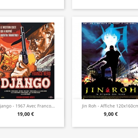
Aperçu rapide
Aperçu rapide


jango - 1967 Avec Franco...
Jin Roh - Affiche 120x160c
19,00 €
9,00 €