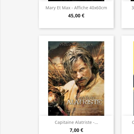
Aperçu rapide

Mary Et Max - Affiche 40x60cm
3
45,00 €
Aperçu rapide

Capitaine Alatriste -...
C
7,00 €