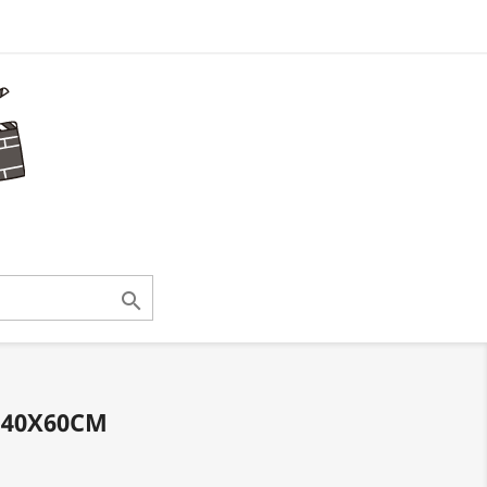

E 40X60CM