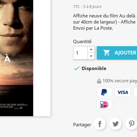
TTC
3 à 8 jours
Affiche neuve du film Au del
sur 40cm de largeur) - Affiche 
Envoi par La Poste.
Quantité

AJOUTER

Disponible
100% secure pa
Partager