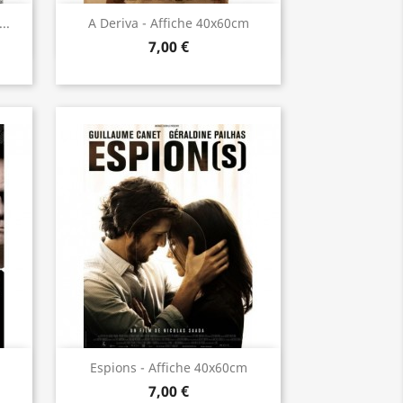
Aperçu rapide

..
A Deriva - Affiche 40x60cm
7,00 €
Aperçu rapide

Espions - Affiche 40x60cm
7,00 €