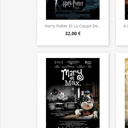
Aperçu rapide

Harry Potter Et La Coupe De...
A 
32,00 €