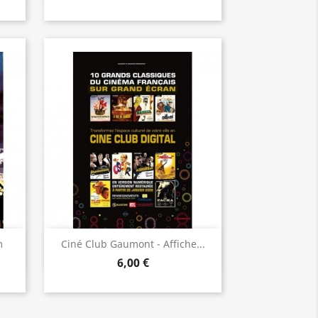
Aperçu rapide

m
Ciné Club Gaumont - Affiche...
6,00 €