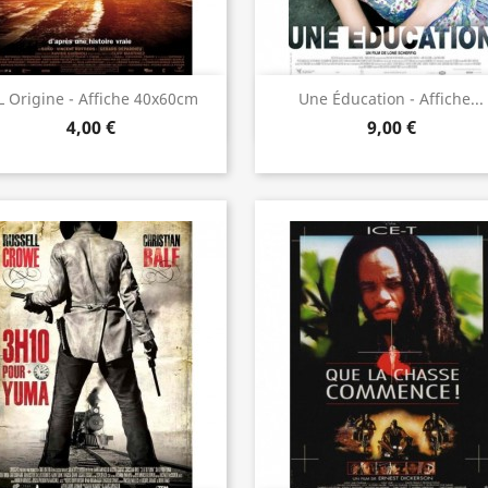
Aperçu rapide
Aperçu rapide


L Origine - Affiche 40x60cm
Une Éducation - Affiche...
4,00 €
9,00 €