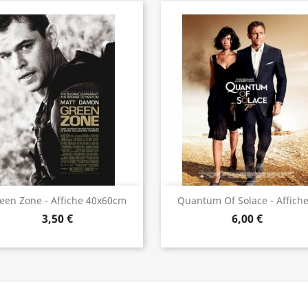
Aperçu rapide
Aperçu rapide


een Zone - Affiche 40x60cm
Quantum Of Solace - Affiche.
3,50 €
6,00 €