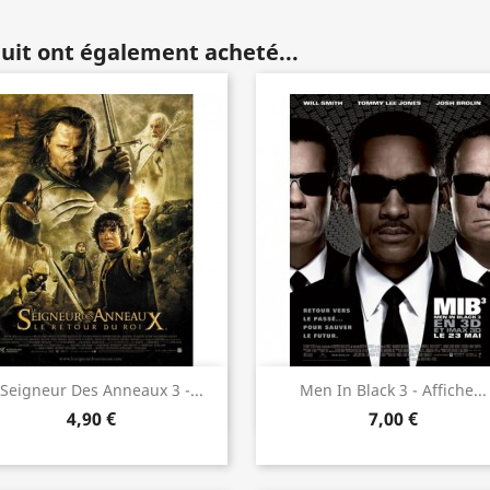
duit ont également acheté...
Aperçu rapide
Aperçu rapide


 Seigneur Des Anneaux 3 -...
Men In Black 3 - Affiche...
4,90 €
7,00 €