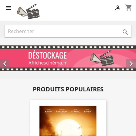
shopping_cart





PRODUITS POPULAIRES