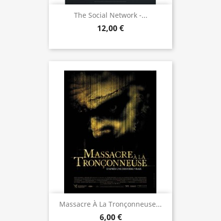
The Social Network -...
12,00 €
Massacre À La Tronçonneuse...
6,00 €