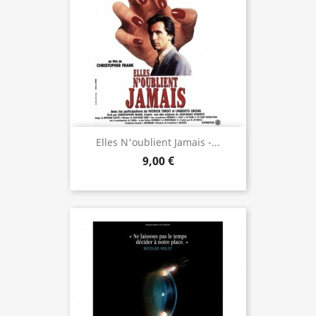
Elles N'oublient Jamais -...
9,00 €