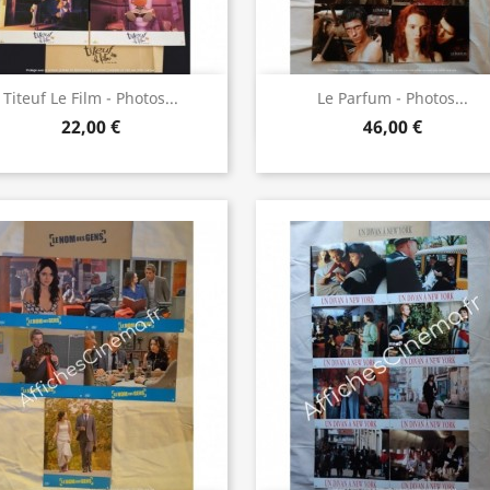
Aperçu rapide
Aperçu rapide


Titeuf Le Film - Photos...
Le Parfum - Photos...
22,00 €
46,00 €