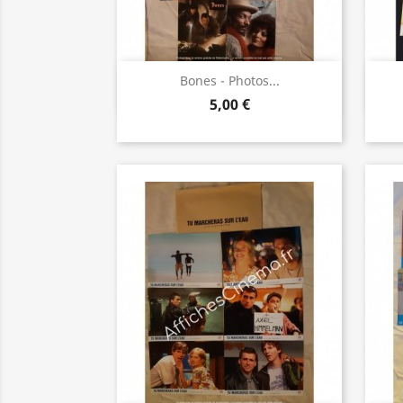
Aperçu rapide

Bones - Photos...
5,00 €