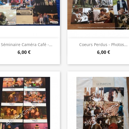
Aperçu rapide
Aperçu rapide


 Séminaire Caméra Café -...
Coeurs Perdus - Photos...
6,00 €
6,00 €