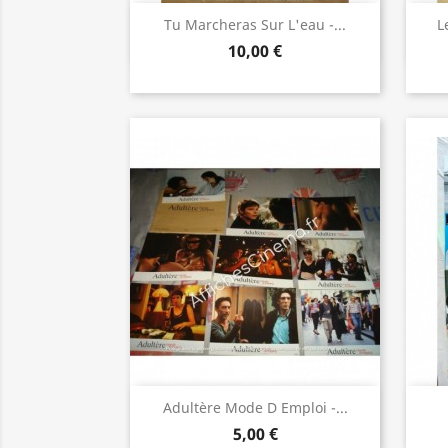
Aperçu rapide

Tu Marcheras Sur L'eau -...
L
10,00 €
Aperçu rapide

Adultère Mode D Emploi -...
5,00 €