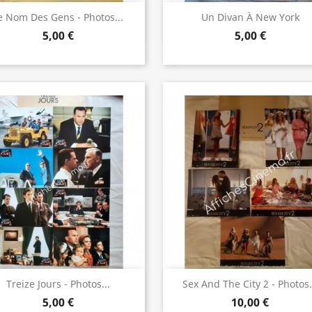
Aperçu rapide
Aperçu rapide


e Nom Des Gens - Photos...
Un Divan À New York
5,00 €
5,00 €
Aperçu rapide
Aperçu rapide


Treize Jours - Photos...
Sex And The City 2 - Photos.
5,00 €
10,00 €