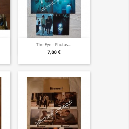
Aperçu rapide

The Eye - Photos...
7,00 €