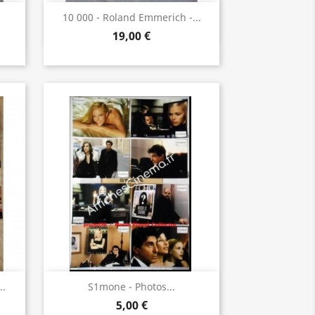
Aperçu rapide

10 000 - Roland Emmerich -...
19,00 €
Aperçu rapide

..
S1mone - Photos...
5,00 €