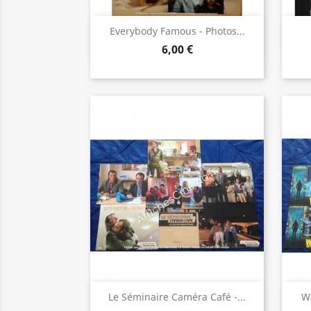
Aperçu rapide

Everybody Famous - Photos...
6,00 €
Aperçu rapide

Le Séminaire Caméra Café -...
Wa