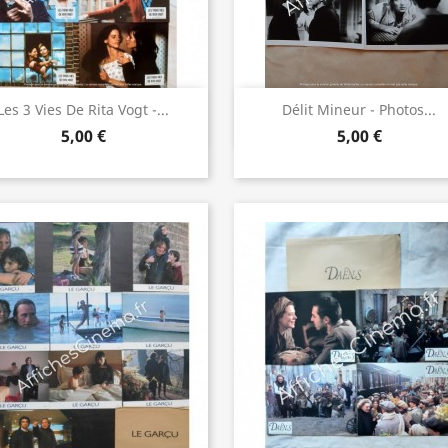
Aperçu rapide
Aperçu rapide


Les 3 Vies De Rita Vogt -...
Délit Mineur - Photos...
5,00 €
5,00 €