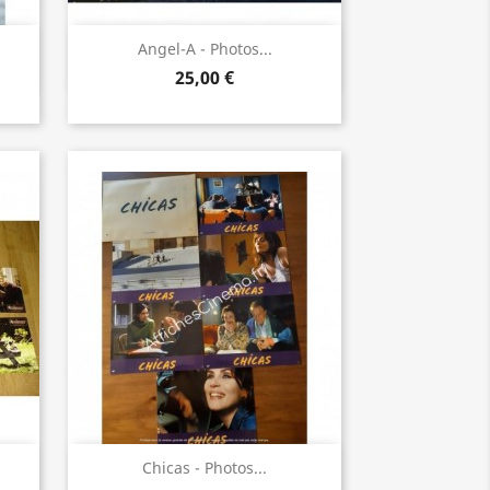
Aperçu rapide

Angel-A - Photos...
25,00 €
Aperçu rapide

Chicas - Photos...