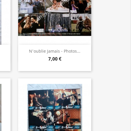
Aperçu rapide

N'oublie Jamais - Photos...
7,00 €