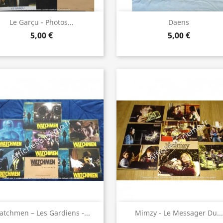
Aperçu rapide
Aperçu rapide


Le Garçu - Photos...
Daens
5,00 €
5,00 €
Aperçu rapide
Aperçu rapide


tchmen – Les Gardiens -...
Mimzy - Le Messager Du...