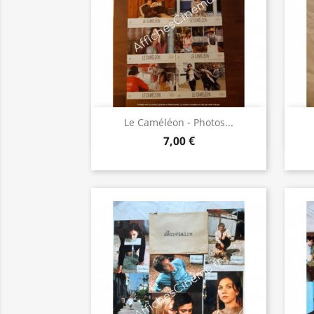
Aperçu rapide

Le Caméléon - Photos...
7,00 €