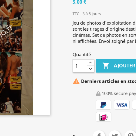
5,00 €
TTC
3 à 8 jours
Jeu de photos d'exploitation d
sont les tirages d'origine dest
cinémas. Set de photos en sort
ni affichées. Envoi soigné par 
Quantité

AJOUTER

Derniers articles en sto
100% secure pa