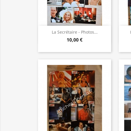
Aperçu rapide

La Secrétaire - Photos...
10,00 €