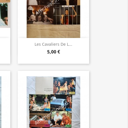
Aperçu rapide

Les Cavaliers De L...
5,00 €