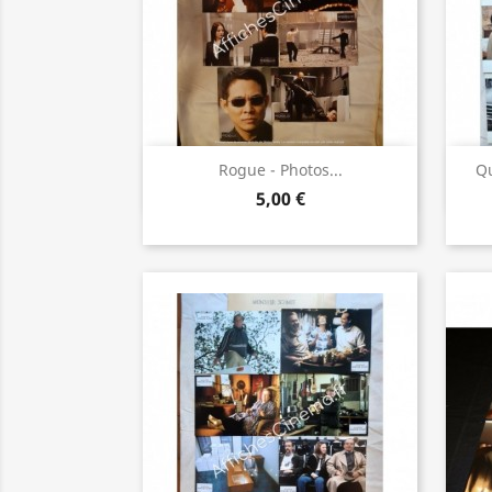
Aperçu rapide

Rogue - Photos...
Qu
5,00 €