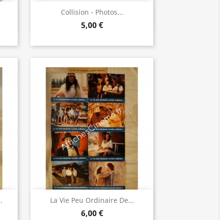
Aperçu rapide

Collision - Photos...
5,00 €
Aperçu rapide

.
La Vie Peu Ordinaire De...
6,00 €