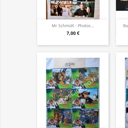
Aperçu rapide

Mr Schmidt - Photos...
Bu
7,00 €