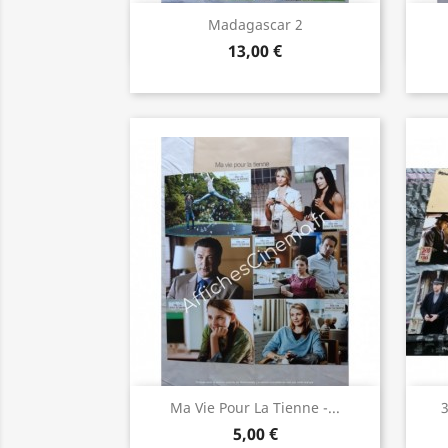
Aperçu rapide

Madagascar 2
13,00 €
Aperçu rapide

Ma Vie Pour La Tienne -...
3
5,00 €