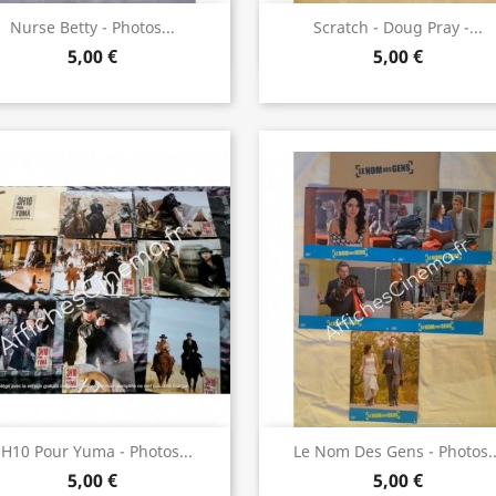
Aperçu rapide
Aperçu rapide


Nurse Betty - Photos...
Scratch - Doug Pray -...
5,00 €
5,00 €
Aperçu rapide
Aperçu rapide


H10 Pour Yuma - Photos...
Le Nom Des Gens - Photos..
5,00 €
5,00 €