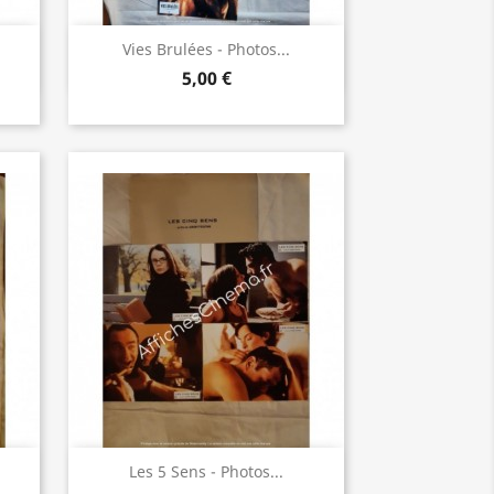
Aperçu rapide

Vies Brulées - Photos...
5,00 €
Aperçu rapide

Les 5 Sens - Photos...