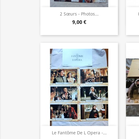
Aperçu rapide

2 Sœurs - Photos...
9,00 €
Aperçu rapide

Le Fantôme De L Opera -...