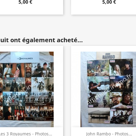
5,00 €
5,00 €
duit ont également acheté...
Aperçu rapide
Aperçu rapide


Les 3 Royaumes - Photos...
John Rambo - Photos...