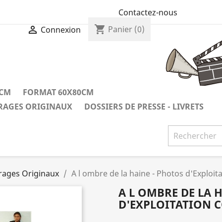
Contactez-nous
shopping_cart

Panier
(0)
Connexion
0CM
FORMAT 60X80CM
IRAGES ORIGINAUX
DOSSIERS DE PRESSE - LIVRETS
irages Originaux
A l ombre de la haine - Photos d'Exploita
A L OMBRE DE LA 
D'EXPLOITATION 