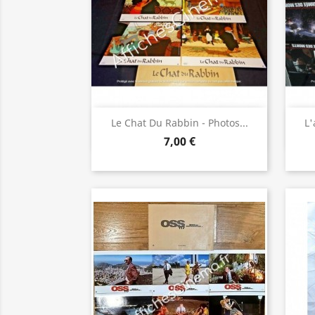
Aperçu rapide

Le Chat Du Rabbin - Photos...
L'
7,00 €