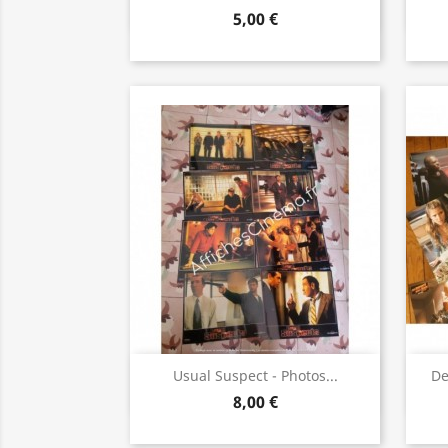
5,00 €
Aperçu rapide

Usual Suspect - Photos...
De
8,00 €