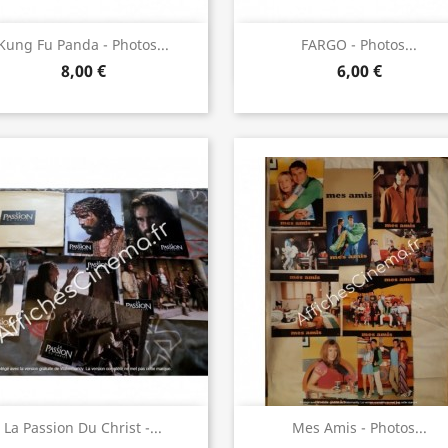
Aperçu rapide
Aperçu rapide


Kung Fu Panda - Photos...
FARGO - Photos...
8,00 €
6,00 €
Aperçu rapide
Aperçu rapide


La Passion Du Christ -...
Mes Amis - Photos...