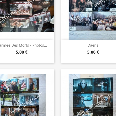
Aperçu rapide
Aperçu rapide


armée Des Morts - Photos...
Daens
5,00 €
5,00 €