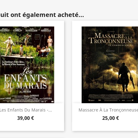
duit ont également acheté...
Aperçu rapide
Aperçu rapide


Les Enfants Du Marais -...
Massacre À La Tronçonneuse
39,00 €
25,00 €