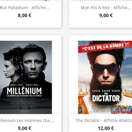
Aperçu rapide
Aperçu rapide


Bus Palladium - Affiche...
Mon Fils À Moi - Affiche...
8,00 €
9,00 €
Aperçu rapide
Aperçu rapide


llenium Les Hommes Qui...
The Dictator - Affiche 40x60
9,00 €
12,00 €