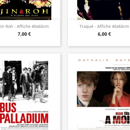
Aperçu rapide
Aperçu rapide


Jin Roh - Affiche 40x60cm
Traqué - Affiche 40x60cm
7,00 €
6,00 €