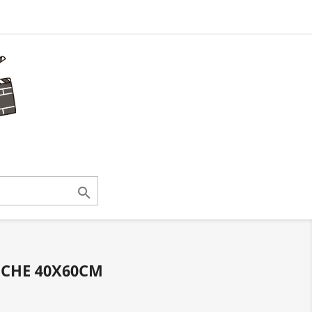

FICHE 40X60CM