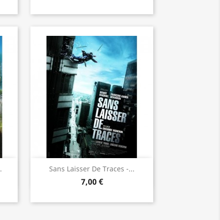
Aperçu rapide

.
Sans Laisser De Traces -...
7,00 €