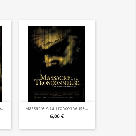
Aperçu rapide

...
Massacre À La Tronçonneuse...
6,00 €