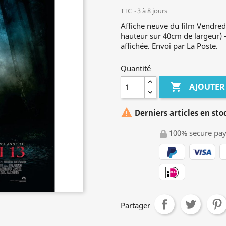
TTC
3 à 8 jours
Affiche neuve du film Vendre
hauteur sur 40cm de largeur) - 
affichée. Envoi par La Poste.
Quantité

AJOUTER

Derniers articles en sto
100% secure pa
Partager