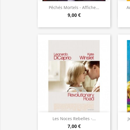
Aperçu rapide

Pêchés Mortels - Affiche...
A
9,00 €
Aperçu rapide

Les Noces Rebelles -...
J
7,00 €