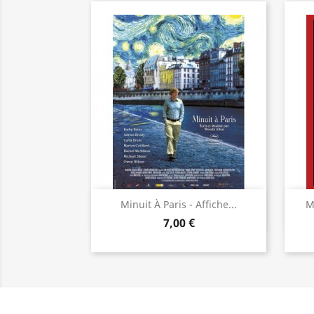
Aperçu rapide

Minuit À Paris - Affiche...
M
7,00 €