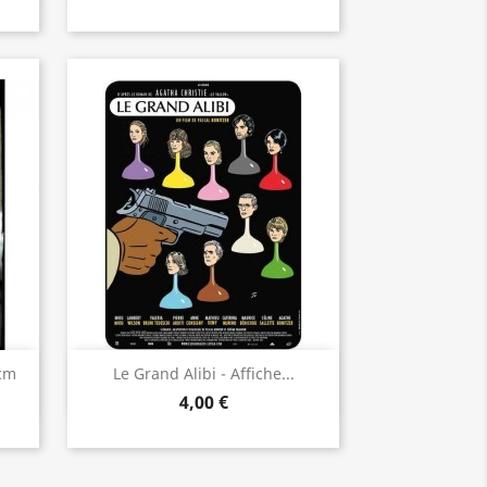
Aperçu rapide

cm
Le Grand Alibi - Affiche...
4,00 €