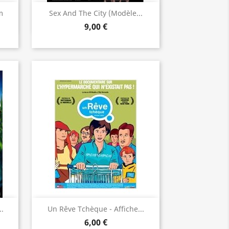
Aperçu rapide

m
Sex And The City (modèle...
9,00 €
Aperçu rapide

..
Un Rêve Tchèque - Affiche...
6,00 €