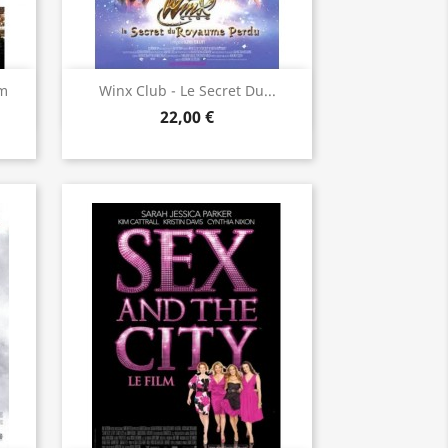
Aperçu rapide

cm
Winx Club - Le Secret Du...
22,00 €