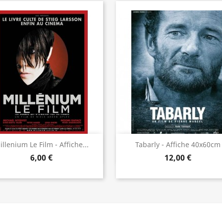
Aperçu rapide
Aperçu rapide


illenium Le Film - Affiche...
Tabarly - Affiche 40x60cm
6,00 €
12,00 €