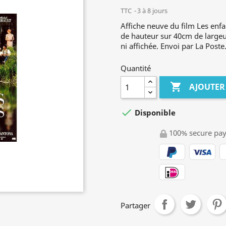
TTC
3 à 8 jours
Affiche neuve du film Les en
de hauteur sur 40cm de largeur)
ni affichée. Envoi par La Poste
Quantité

AJOUTER

Disponible
100% secure pa
Partager