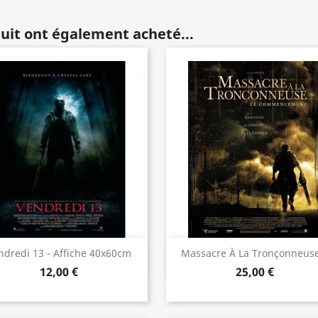
duit ont également acheté...
Aperçu rapide
Aperçu rapide


ndredi 13 - Affiche 40x60cm
Massacre À La Tronçonneuse
12,00 €
25,00 €