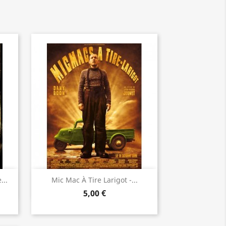
Aperçu rapide

...
Mic Mac À Tire Larigot -...
5,00 €