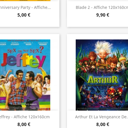
Aperçu rapide
Aperçu rapide


nniversary Party - Affiche...
Blade 2 - Affiche 120x160c
5,00 €
9,90 €
Aperçu rapide
Aperçu rapide


effrey - Affiche 120x160cm
Arthur Et La Vengeance De.
8,00 €
8,00 €