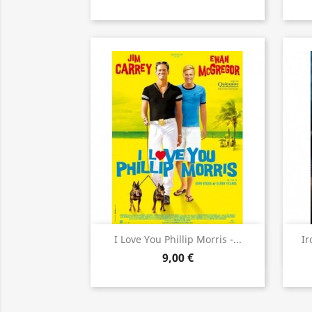
Aperçu rapide

I Love You Phillip Morris -...
Ir
9,00 €