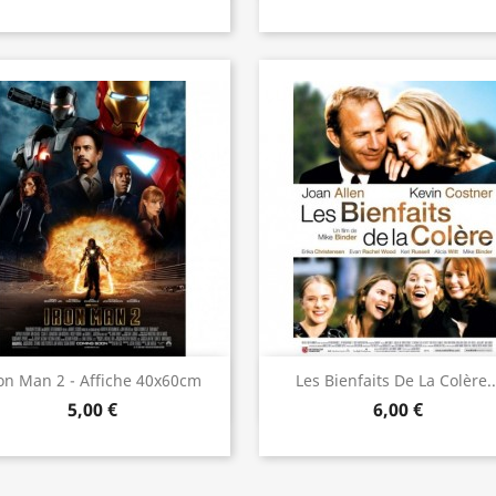
Aperçu rapide
Aperçu rapide


on Man 2 - Affiche 40x60cm
Les Bienfaits De La Colère..
5,00 €
6,00 €