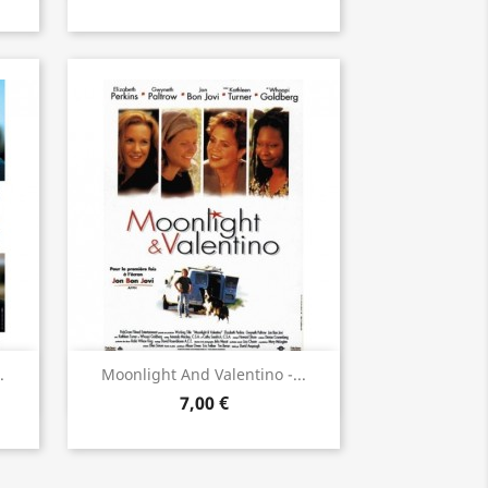
Aperçu rapide

.
Moonlight And Valentino -...
7,00 €