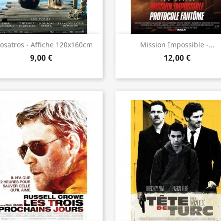
Aperçu rapide
Aperçu rapide


osatros - Affiche 120x160cm
Mission Impossible -...
9,00 €
12,00 €