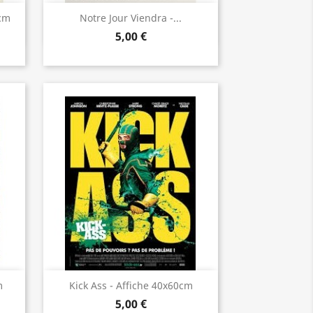
Aperçu rapide

0cm
Notre Jour Viendra -...
5,00 €
Aperçu rapide

m
Kick Ass - Affiche 40x60cm
5,00 €