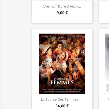
Aperçu rapide

L'amour Dure 3 Ans -...
9,00 €
Aperçu rapide

La Source Des Femmes -...
34,00 €