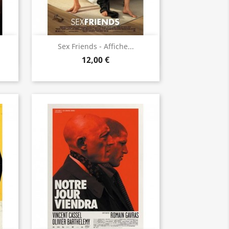
Aperçu rapide

Sex Friends - Affiche...
12,00 €