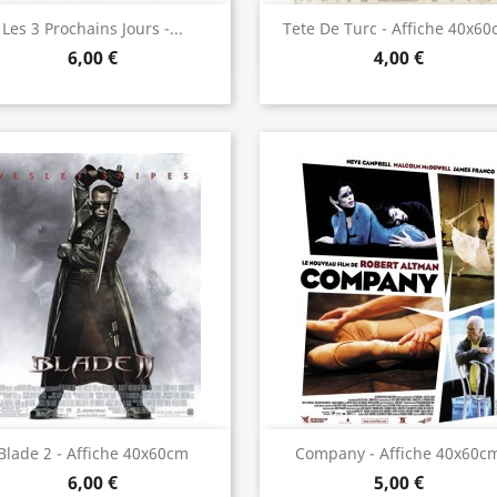
Aperçu rapide
Aperçu rapide


Les 3 Prochains Jours -...
Tete De Turc - Affiche 40x6
6,00 €
4,00 €
Aperçu rapide
Aperçu rapide


Blade 2 - Affiche 40x60cm
Company - Affiche 40x60c
6,00 €
5,00 €