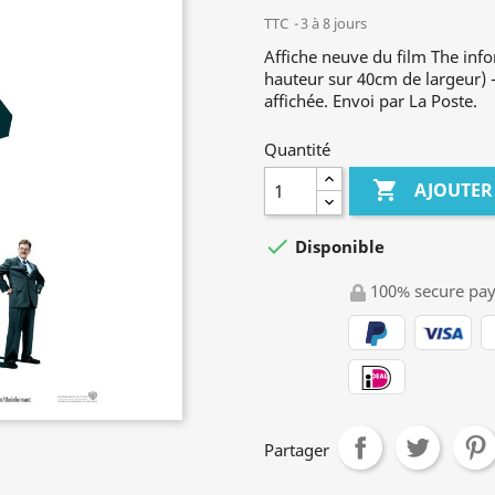
TTC
3 à 8 jours
Affiche neuve du film The in
hauteur sur 40cm de largeur) - 
affichée. Envoi par La Poste.
Quantité

AJOUTER

Disponible
100% secure pa
Partager