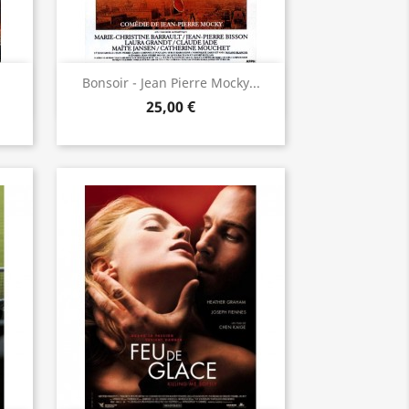
Aperçu rapide

.
Bonsoir - Jean Pierre Mocky...
25,00 €