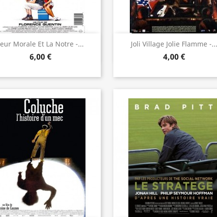
Aperçu rapide
Aperçu rapide


eur Morale Et La Notre -...
Joli Village Jolie Flamme -..
6,00 €
4,00 €