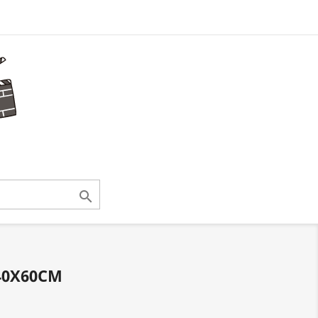

40X60CM