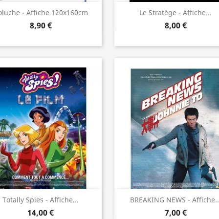
Aperçu rapide
Aperçu rapide


oluche - Affiche 120x160cm
Le Stratège - Affiche...
8,90 €
8,00 €
Aperçu rapide
Aperçu rapide


Totally Spies - Affiche...
BREAKING NEWS - Affiche..
14,00 €
7,00 €