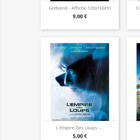
Aperçu rapide

Godsend - Affiche 120x160cm
C
9,00 €
Aperçu rapide

L Empire Des Loups -...
5,00 €