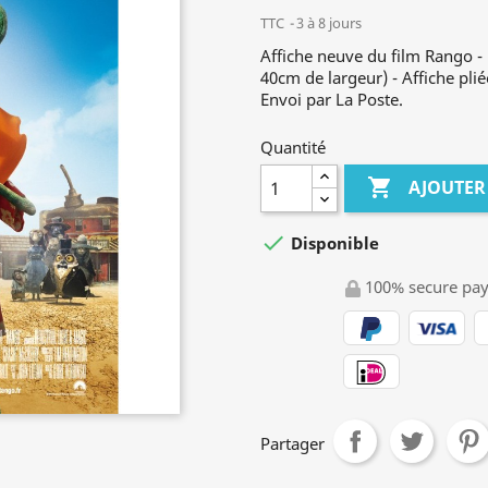
TTC
3 à 8 jours
Affiche neuve du film Rango 
40cm de largeur) - Affiche plié
Envoi par La Poste.
Quantité

AJOUTER

Disponible
100% secure pa
Partager