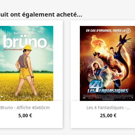
duit ont également acheté...
Aperçu rapide
Aperçu rapide


Bruno - Affiche 40x60cm
Les 4 Fantastiques -...
5,00 €
25,00 €