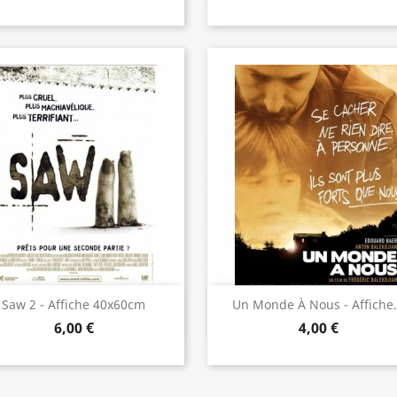
Aperçu rapide
Aperçu rapide


Saw 2 - Affiche 40x60cm
Un Monde À Nous - Affiche.
6,00 €
4,00 €