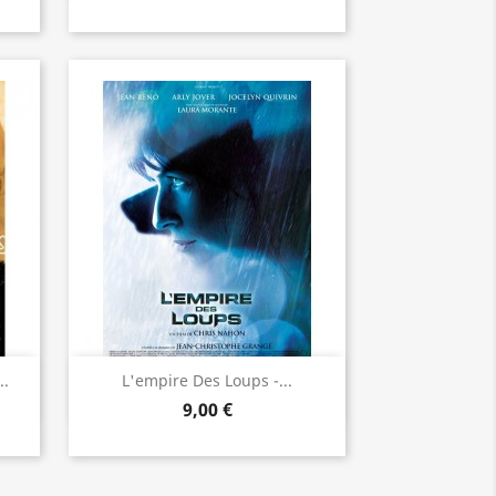
Aperçu rapide

..
L'empire Des Loups -...
9,00 €