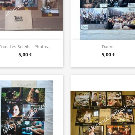
Aperçu rapide
Aperçu rapide


Tous Les Soleils - Photos...
Daens
5,00 €
5,00 €