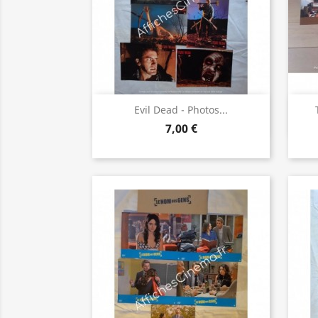
Aperçu rapide

Evil Dead - Photos...
7,00 €