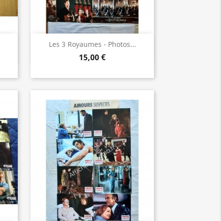
Aperçu rapide

Les 3 Royaumes - Photos...
15,00 €