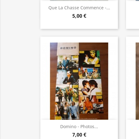
Aperçu rapide

Que La Chasse Commence -...
5,00 €
Aperçu rapide

Domino - Photos...
7,00 €