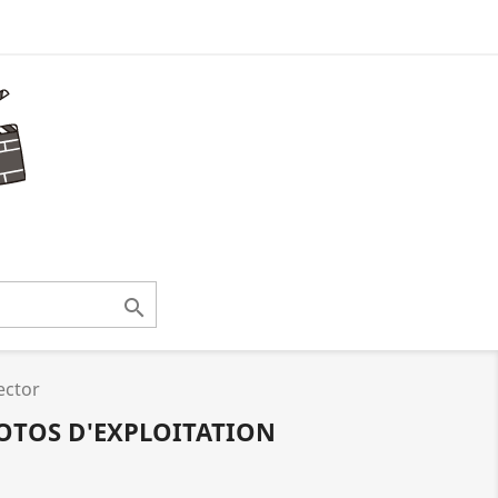

ector
OTOS D'EXPLOITATION