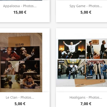
Aperçu rapide
Aperçu rapide


Appaloosa - Photos...
Spy Game - Photos...
15,00 €
5,00 €
Aperçu rapide
Aperçu rapide


Le Clan - Photos...
Hooligans - Photos...
5,00 €
7,00 €