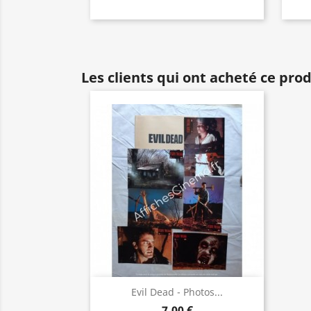
Les clients qui ont acheté ce pro
Aperçu rapide

Evil Dead - Photos...
7,00 €