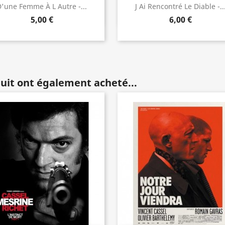
Aperçu rapide
Aperçu rapide


'une Femme À L Autre -...
J Ai Rencontré Le Diable -..
5,00 €
6,00 €
duit ont également acheté...