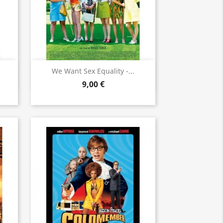
Aperçu rapide

We Want Sex Equality -...
9,00 €