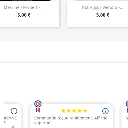
Aperçu rapide
Aperçu rapide


Mesrine - Partie 1 -...
Notre Jour Viendra -...
5,00 €
5,00 €