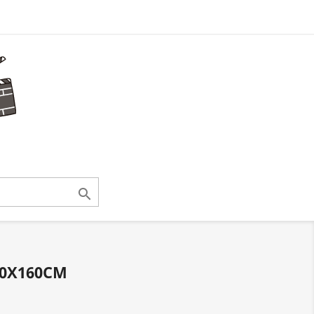

20X160CM