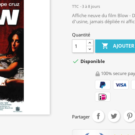
TTC
3 à 8 jours
Affiche neuve du film Blow - 
d'usine, jamais dépliée ni affi
Quantité

AJOUTER

Disponible
100% secure pa
Partager