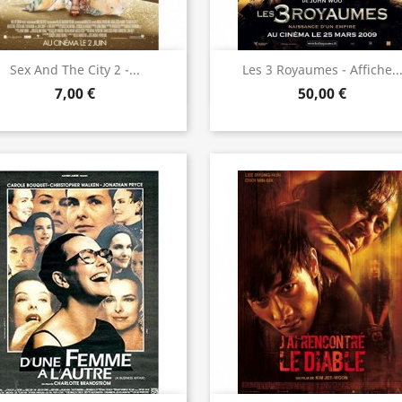
Aperçu rapide
Aperçu rapide


Sex And The City 2 -...
Les 3 Royaumes - Affiche..
7,00 €
50,00 €