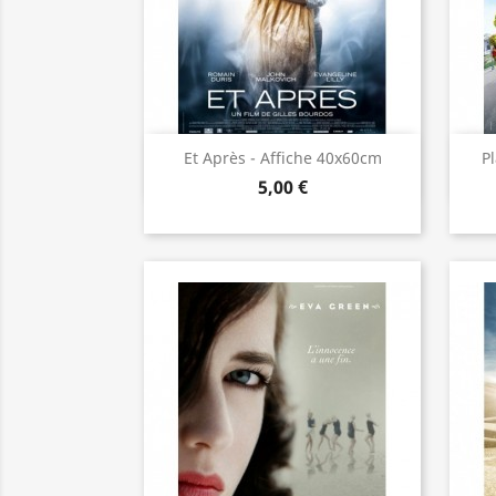
Aperçu rapide

Et Après - Affiche 40x60cm
P
5,00 €