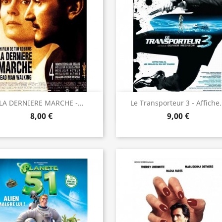
Aperçu rapide
Aperçu rapide


LA DERNIERE MARCHE -...
Le Transporteur 3 - Affiche.
8,00 €
9,00 €