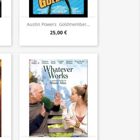
Aperçu rapide

.
Austin Powers  Goldmember...
25,00 €