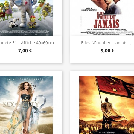
Aperçu rapide
Aperçu rapide


lanète 51 - Affiche 40x60cm
Elles N'oublient Jamais -...
7,00 €
9,00 €