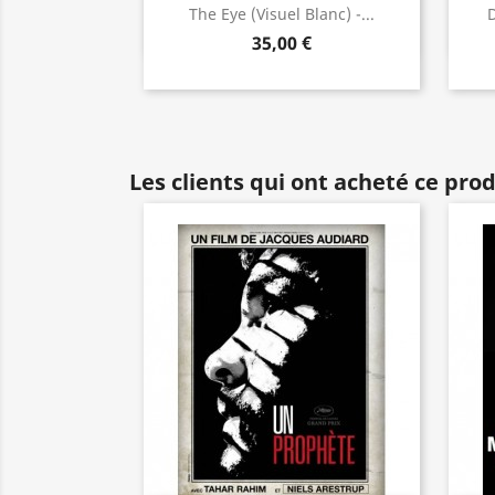
Aperçu rapide

The Eye (visuel Blanc) -...
D
35,00 €
Les clients qui ont acheté ce pro