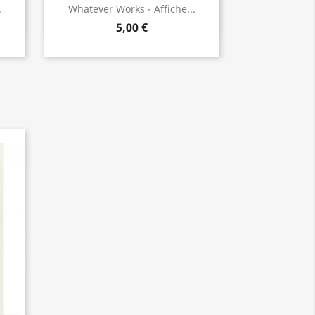
Aperçu rapide

.
Whatever Works - Affiche...
5,00 €