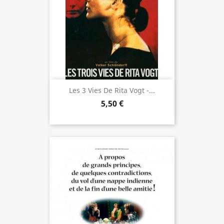
Les 3 Vies De Rita Vogt -...
5,50 €