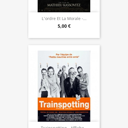
L'ordre Et La Morale -...
5,00 €
Trainspotting - Affiche...