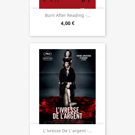
Burn After Reading -...
4,00 €
L'ivresse De L'argent -...