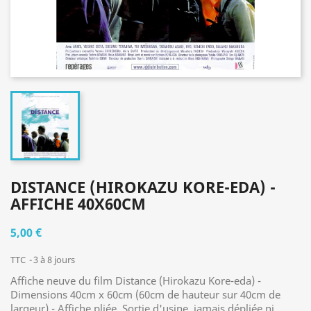
DISTANCE (HIROKAZU KORE-EDA) -
AFFICHE 40X60CM
5,00 €
TTC
3 à 8 jours
Affiche neuve du film Distance (Hirokazu Kore-eda) -
Dimensions 40cm x 60cm (60cm de hauteur sur 40cm de
largeur) - Affiche pliée. Sortie d'usine, jamais dépliée ni