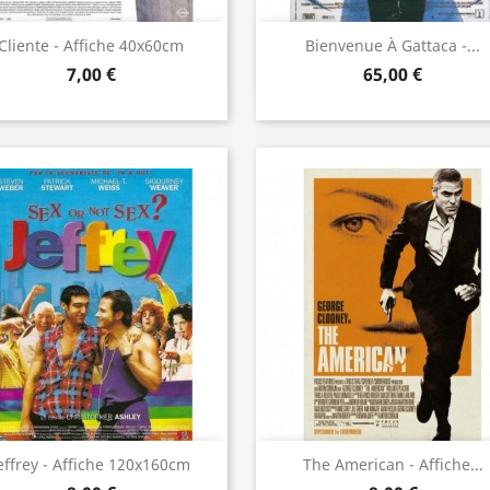
Aperçu rapide
Aperçu rapide


Cliente - Affiche 40x60cm
Bienvenue À Gattaca -...
7,00 €
65,00 €
Aperçu rapide
Aperçu rapide


effrey - Affiche 120x160cm
The American - Affiche...