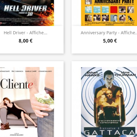
Aperçu rapide
Aperçu rapide


Hell Driver - Affiche...
Anniversary Party - Affiche..
8,00 €
5,00 €