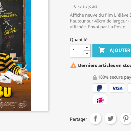
TTC
3 à 8 jours
Affiche neuve du film L'élèv
hauteur sur 40cm de largeur) - 
affichée. Envoi par La Poste.
Quantité

AJOUTER

Derniers articles en sto
100% secure pa
Partager