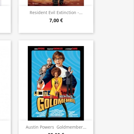
Aperçu rapide

Resident Evil Extinction -...
7,00 €
Aperçu rapide

Austin Powers  Goldmember...