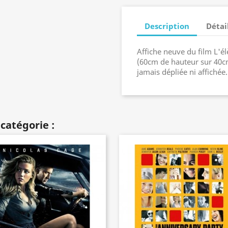
Description
Détai
Affiche neuve du film L'
(60cm de hauteur sur 40cm 
jamais dépliée ni affichée
catégorie :