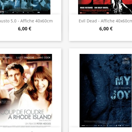
Aperçu rapide
Aperçu rapide


austo 5.0 - Affiche 40x60cm
Evil Dead - Affiche 40x60c
6,00 €
6,00 €