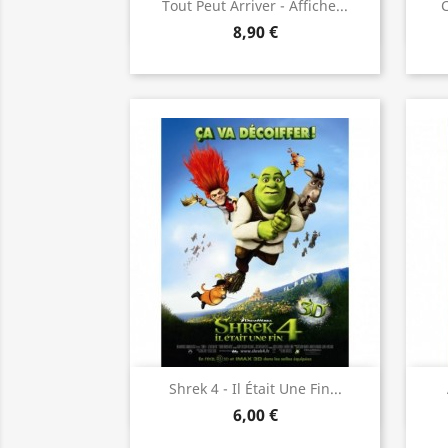
Aperçu rapide

Tout Peut Arriver - Affiche...
8,90 €
Aperçu rapide

Shrek 4 - Il Était Une Fin...
6,00 €