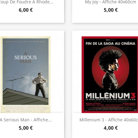
Aperçu rapide
Aperçu rapide


Coup De Foudre À Rhode...
My Joy - Affiche 40x60cm
6,00 €
5,00 €
Aperçu rapide
Aperçu rapide


A Serious Man - Affiche...
Millenium 3 - Affiche 40x60
5,00 €
4,00 €