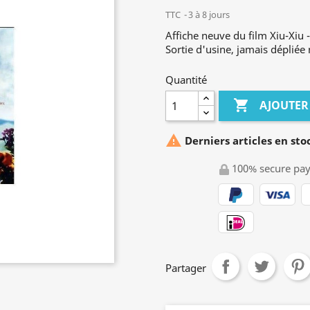
TTC
3 à 8 jours
Affiche neuve du film Xiu-Xiu 
Sortie d'usine, jamais dépliée 
Quantité

AJOUTER

Derniers articles en sto
100% secure pa
Partager