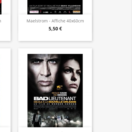
Aperçu rapide

m
Maelstrom - Affiche 40x60cm
5,50 €