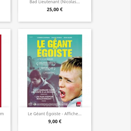
Aperçu rapide

Bad Lieutenant (Nicolas...
25,00 €
Aperçu rapide

cm
Le Géant Égoiste - Affiche...
9,00 €