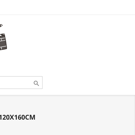

 120X160CM