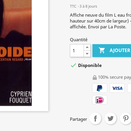
TTC
3 à 8 jours
Affiche neuve du film L eau f
hauteur sur 40cm de largeur) - 
affichée. Envoi par La Poste.
Quantité

AJOUTER

Disponible
100% secure pa
Partager