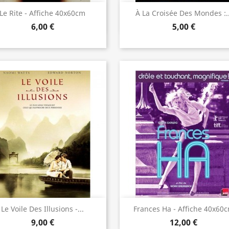
Aperçu rapide
Aperçu rapide


Le Rite - Affiche 40x60cm
À La Croisée Des Mondes :..
6,00 €
5,00 €
Aperçu rapide
Aperçu rapide


Le Voile Des Illusions -...
Frances Ha - Affiche 40x60
9,00 €
12,00 €