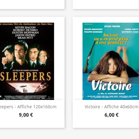
Aperçu rapide
Aperçu rapide


eepers - Affiche 120x160cm
Victoire - Affiche 40x60cm
9,00 €
6,00 €