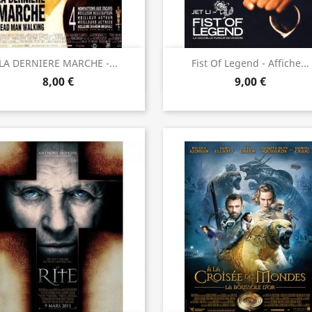
Aperçu rapide
Aperçu rapide


LA DERNIERE MARCHE -...
Fist Of Legend - Affiche...
8,00 €
9,00 €