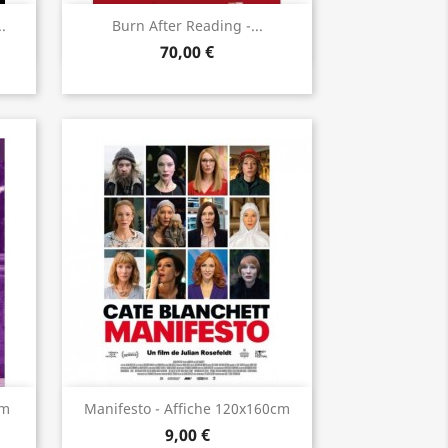
Aperçu rapide

.
Burn After Reading -...
70,00 €
Aperçu rapide

cm
Manifesto - Affiche 120x160cm
9,00 €