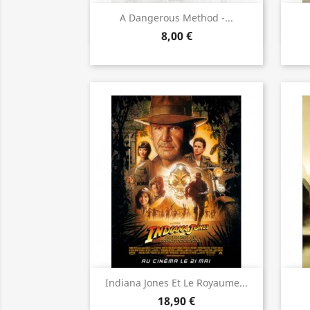
Aperçu rapide

A Dangerous Method -...
8,00 €
Aperçu rapide

Indiana Jones Et Le Royaume...
18,90 €