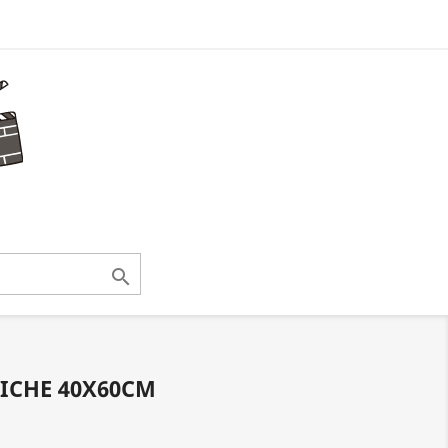

FICHE 40X60CM