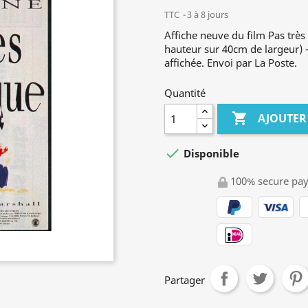
TTC
3 à 8 jours
Affiche neuve du film Pas trè
hauteur sur 40cm de largeur) - 
affichée. Envoi par La Poste.
Quantité

AJOUTER

Disponible
100% secure pa
Partager