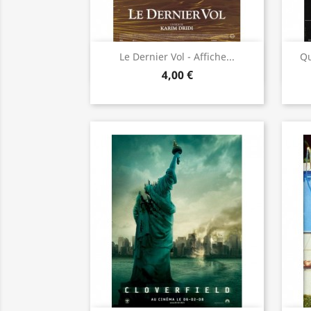
Aperçu rapide

Le Dernier Vol - Affiche...
Qu
4,00 €