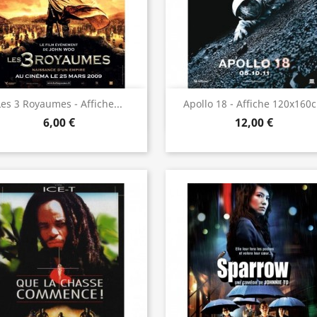
Aperçu rapide
Aperçu rapide


Les 3 Royaumes - Affiche...
Apollo 18 - Affiche 120x160
6,00 €
12,00 €