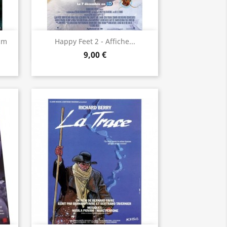
Aperçu rapide

cm
Happy Feet 2 - Affiche...
9,00 €