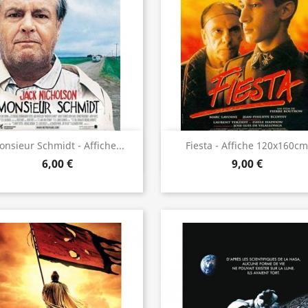
Aperçu rapide
Aperçu rapide


nsieur Schmidt - Affiche...
Fiesta - Affiche 120x160cm
6,00 €
9,00 €