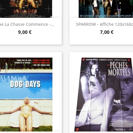
Aperçu rapide
Aperçu rapide


e La Chasse Commence -...
SPARROW - Affiche 120x160
9,00 €
7,00 €