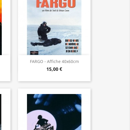
Aperçu rapide

FARGO - Affiche 40x60cm
15,00 €