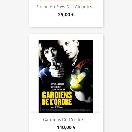
Simon Au Pays Des Globules...
25,00 €
Gardiens De L'ordre -...
110,00 €