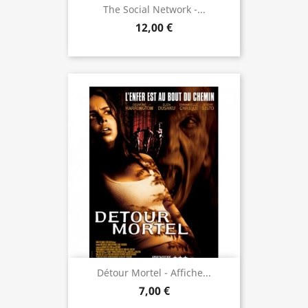
The Social Network -...
12,00 €
Détour Mortel - Affiche...
7,00 €