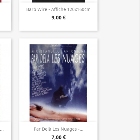
Aperçu rapide

m
Barb Wire - Affiche 120x160cm
9,00 €
Aperçu rapide

..
Par Delà Les Nuages -...
7,00 €