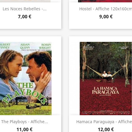
Aperçu rapide
Aperçu rapide


Les Noces Rebelles -...
Hostel - Affiche 120x160c
7,00 €
9,00 €
Aperçu rapide
Aperçu rapide


The Playboys - Affiche...
Hamaca Paraguaya - Affiche.
11,00 €
12,00 €