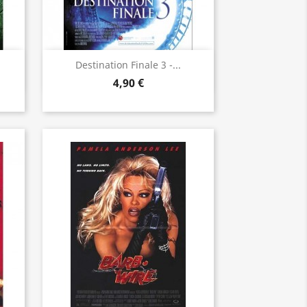
Aperçu rapide

Destination Finale 3 -...
4,90 €