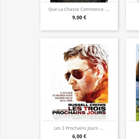
Aperçu rapide

Que La Chasse Commence -...
9,00 €
Aperçu rapide

Les 3 Prochains Jours -...
6,00 €