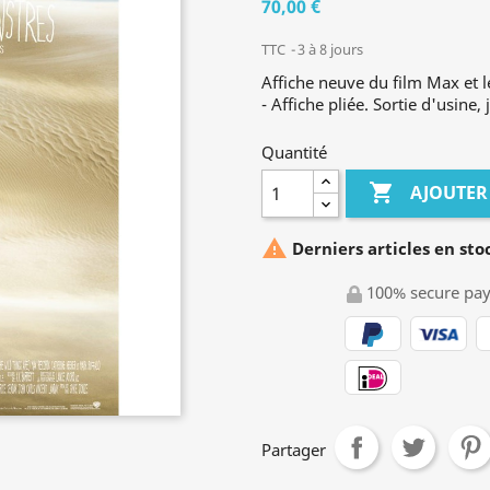
70,00 €
TTC
3 à 8 jours
Affiche neuve du film Max et
- Affiche pliée. Sortie d'usine,
Quantité

AJOUTER

Derniers articles en sto
100% secure pa
Partager