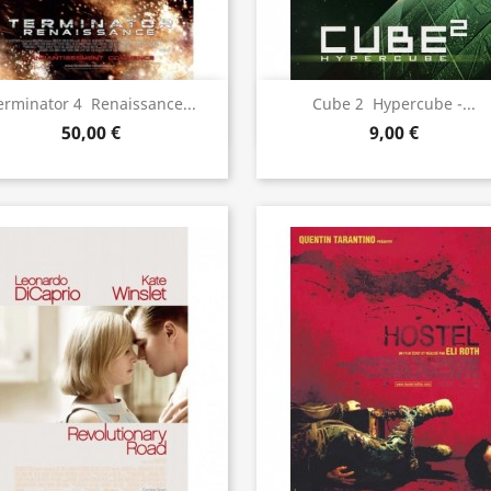
Aperçu rapide
Aperçu rapide


erminator 4  Renaissance...
Cube 2  Hypercube -...
50,00 €
9,00 €