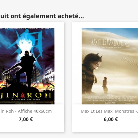
duit ont également acheté...
Aperçu rapide
Aperçu rapide


Jin Roh - Affiche 40x60cm
Max Et Les Maxi Monstres -.
7,00 €
6,00 €