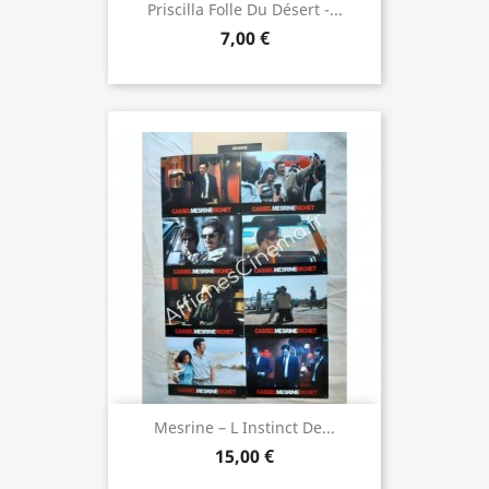
Priscilla Folle Du Désert -...
7,00 €
Mesrine – L Instinct De...
15,00 €