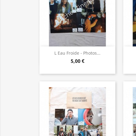
Aperçu rapide

L Eau Froide - Photos...
5,00 €