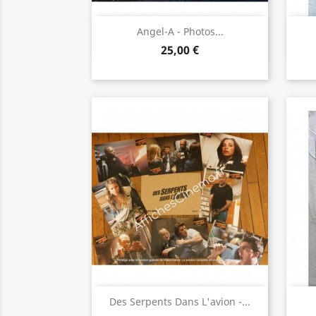
Aperçu rapide

Angel-A - Photos...
25,00 €
Aperçu rapide

Des Serpents Dans L'avion -...