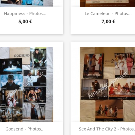
Aperçu rapide
Aperçu rapide


Happiness - Photos...
Le Caméléon - Photos...
5,00 €
7,00 €
Aperçu rapide
Aperçu rapide


Godsend - Photos...
Sex And The City 2 - Photos.