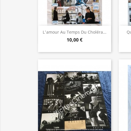
Aperçu rapide

L'amour Au Temps Du Choléra...
Qu
10,00 €