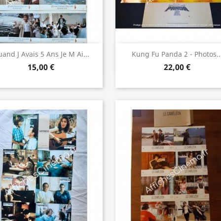
Aperçu rapide
Aperçu rapide


and J Avais 5 Ans Je M Ai...
Kung Fu Panda 2 - Photos..
15,00 €
22,00 €