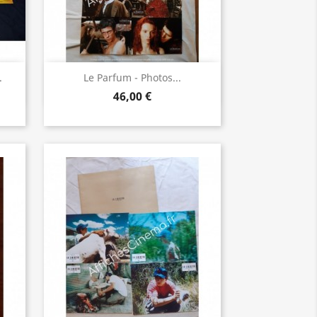
Aperçu rapide

.
Le Parfum - Photos...
46,00 €