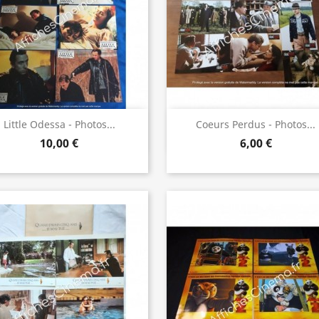
Aperçu rapide
Aperçu rapide


Little Odessa - Photos...
Coeurs Perdus - Photos...
10,00 €
6,00 €