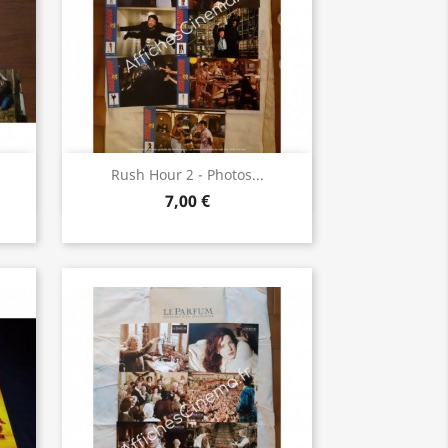
Aperçu rapide

Rush Hour 2 - Photos...
7,00 €