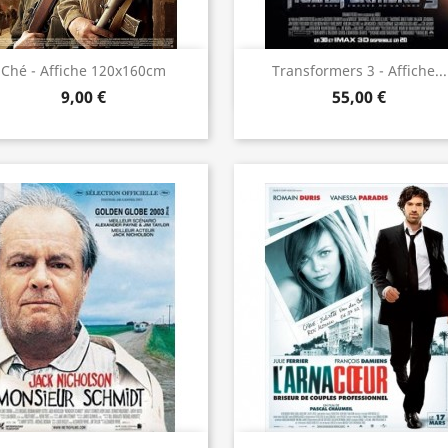
Aperçu rapide
Aperçu rapide


Ché - Affiche 120x160cm
Transformers 3 - Affiche...
9,00 €
55,00 €