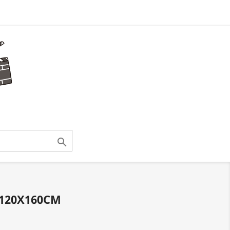

 120X160CM