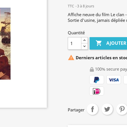
TTC
3 à 8 jours
Affiche neuve du film Le clan 
Sortie d'usine, jamais dépliée 
Quantité

AJOUTER

Derniers articles en sto
100% secure pa
Partager