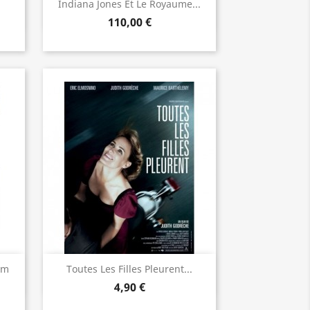
Aperçu rapide

Indiana Jones Et Le Royaume...
110,00 €
Aperçu rapide

cm
Toutes Les Filles Pleurent...
4,90 €