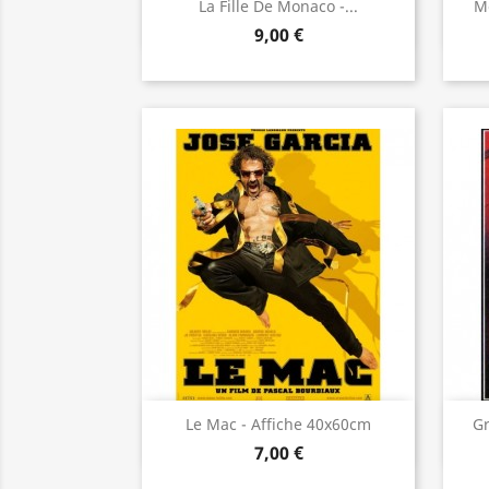
Aperçu rapide

La Fille De Monaco -...
Mo
9,00 €
Aperçu rapide

Le Mac - Affiche 40x60cm
Gr
7,00 €