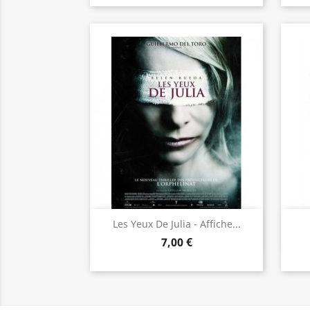
Aperçu rapide

Les Yeux De Julia - Affiche...
7,00 €