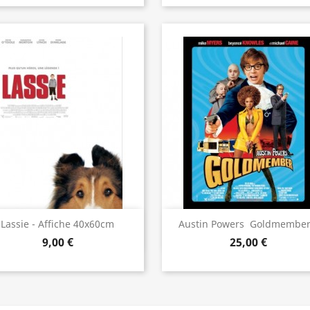
Aperçu rapide
Aperçu rapide


Lassie - Affiche 40x60cm
Austin Powers  Goldmember.
9,00 €
25,00 €