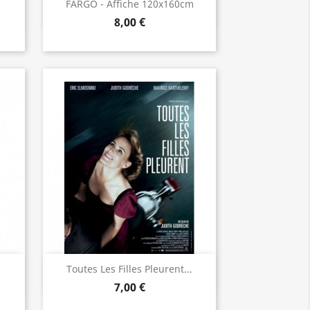
Aperçu rapide

FARGO - Affiche 120x160cm
8,00 €
Aperçu rapide

Toutes Les Filles Pleurent...
7,00 €