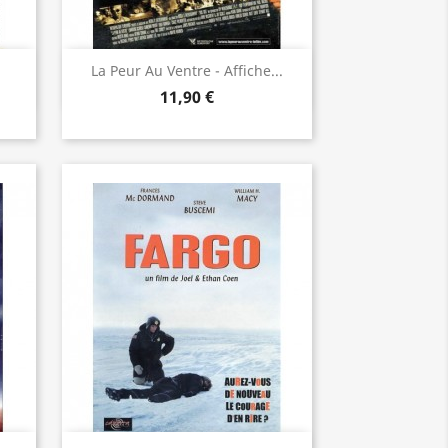
Aperçu rapide

La Peur Au Ventre - Affiche...
11,90 €