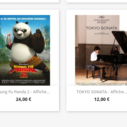
Aperçu rapide
Aperçu rapide


ung Fu Panda 2 - Affiche...
TOKYO SONATA - Affiche..
24,00 €
12,00 €