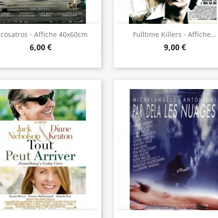
Aperçu rapide
Aperçu rapide


cosatros - Affiche 40x60cm
Fulltime Killers - Affiche...
6,00 €
9,00 €