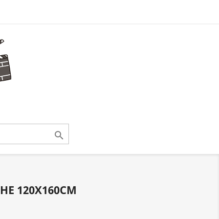

CHE 120X160CM