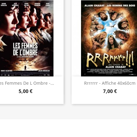
Aperçu rapide
Aperçu rapide


es Femmes De L Ombre -...
Rrrrrrr - Affiche 40x60cm
5,00 €
7,00 €