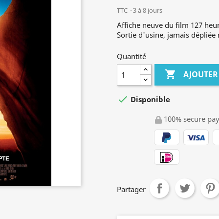
TTC
3 à 8 jours
Affiche neuve du film 127 heu
Sortie d'usine, jamais dépliée 
Quantité

AJOUTER

Disponible
100% secure pa
Partager