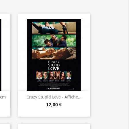
Aperçu rapide

0cm
Crazy Stupid Love - Affiche...
12,00 €