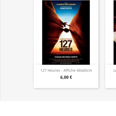
Aperçu rapide

127 Heures - Affiche 40x60cm
L
6,00 €