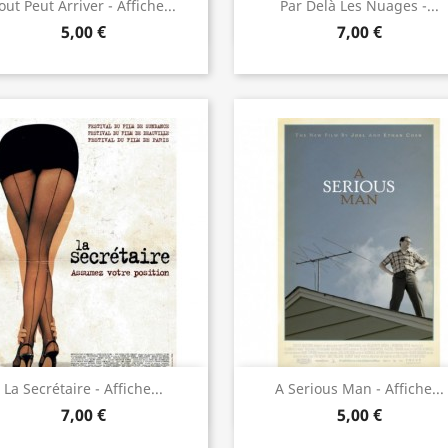
Aperçu rapide
Aperçu rapide


out Peut Arriver - Affiche...
Par Delà Les Nuages -...
5,00 €
7,00 €
Aperçu rapide
Aperçu rapide


La Secrétaire - Affiche...
A Serious Man - Affiche...
7,00 €
5,00 €