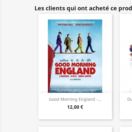
Les clients qui ont acheté ce pro
Aperçu rapide

Good Morning England -...
Du
12,00 €