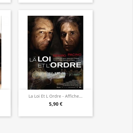
Aperçu rapide

.
La Loi Et L Ordre - Affiche...
5,90 €