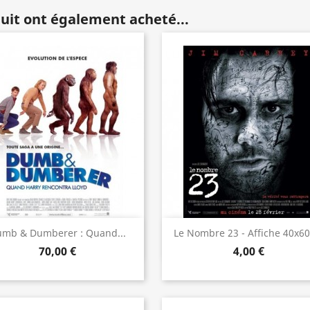
duit ont également acheté...
Aperçu rapide
Aperçu rapide


mb & Dumberer : Quand...
Le Nombre 23 - Affiche 40x6
70,00 €
4,00 €