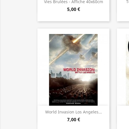
Aperçu rapide

Vies Brulées - Affiche 40x60cm
T
5,00 €
Aperçu rapide

World Invasion Los Angeles...
7,00 €