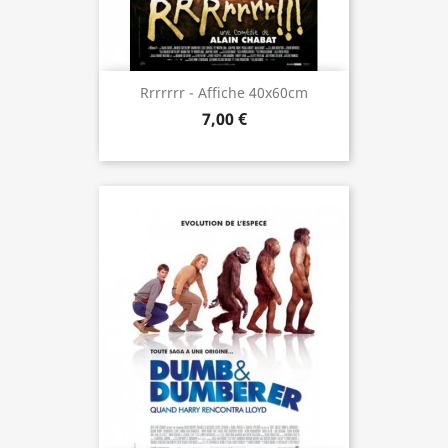
Rrrrrrr - Affiche 40x60cm
7,00 €