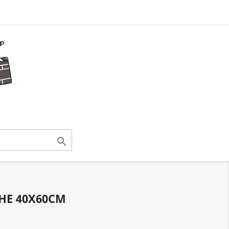

CHE 40X60CM