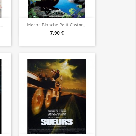
Aperçu rapide

..
Mèche Blanche Petit Castor...
7,90 €