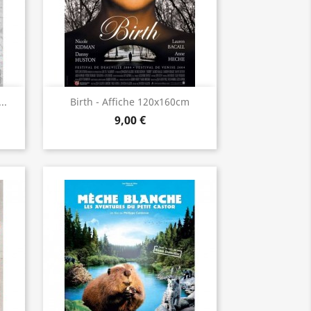
Aperçu rapide

..
Birth - Affiche 120x160cm
9,00 €