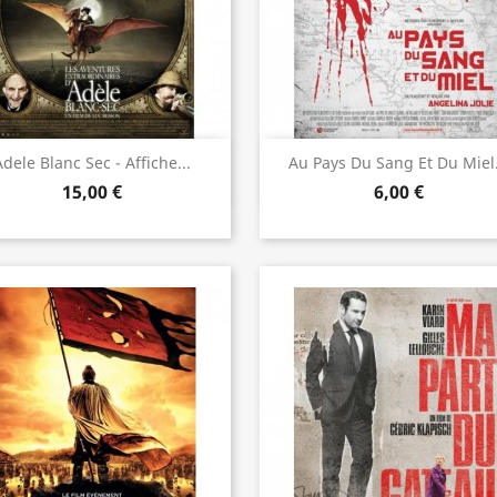
Aperçu rapide
Aperçu rapide


Adele Blanc Sec - Affiche...
Au Pays Du Sang Et Du Miel.
15,00 €
6,00 €