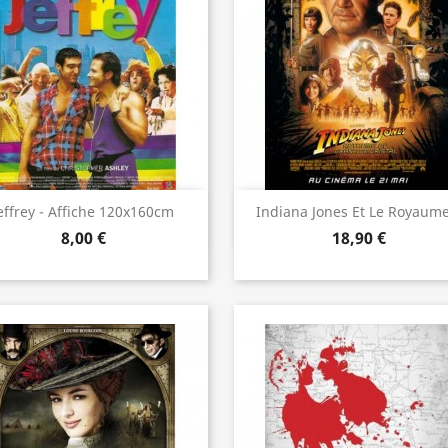
Aperçu rapide
Aperçu rapide


effrey - Affiche 120x160cm
Indiana Jones Et Le Royaume
8,00 €
18,90 €