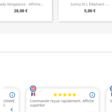
Aperçu rapide
Aperçu rapide


ady Vengeance - Affiche...
Sunny Et L Éléphant -...
28,00 €
5,00 €