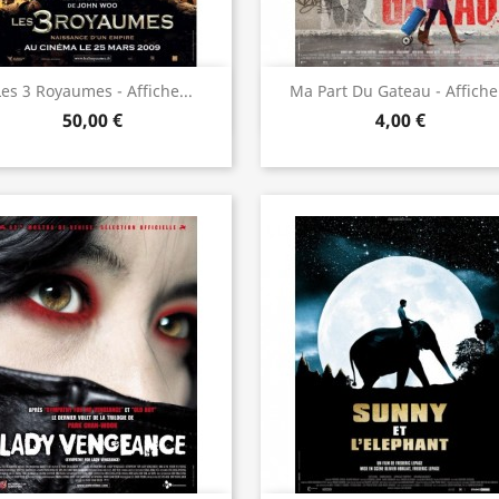
Aperçu rapide
Aperçu rapide


Les 3 Royaumes - Affiche...
Ma Part Du Gateau - Affiche.
50,00 €
4,00 €