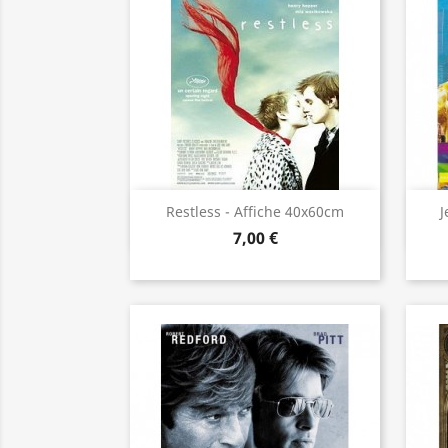
Aperçu rapide

Restless - Affiche 40x60cm
J
7,00 €