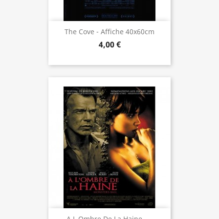
The Cove - Affiche 40x60cm
4,00 €
A L Ombre De La Haine -...