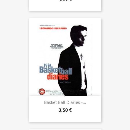
Basket Ball Diaries -...
3,50 €