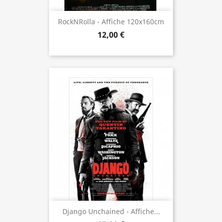
RockNRolla - Affiche 120x160cm
12,00 €
Django Unchained - Affiche...