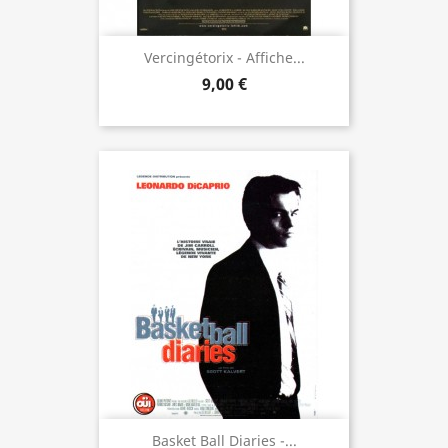
Vercingétorix - Affiche...
9,00 €
Basket Ball Diaries -...