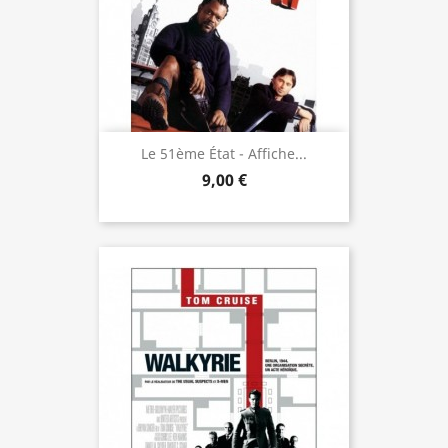
Le 51ème État - Affiche...
9,00 €