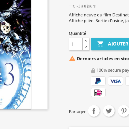
TTC
3 à 8 jours
Affiche neuve du film Destina
Affiche pliée. Sortie d'usine, j
Quantité

AJOUTER

Derniers articles en sto
100% secure pa
Partager