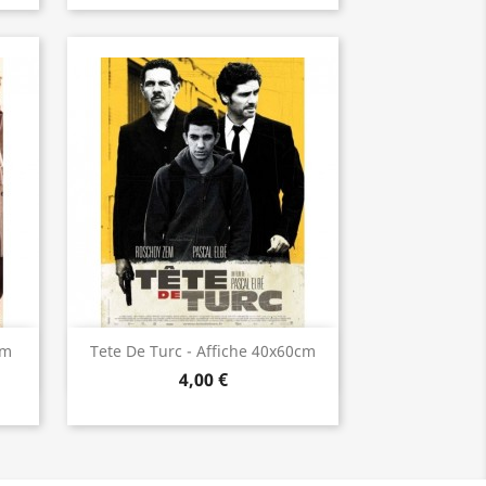
Aperçu rapide

cm
Tete De Turc - Affiche 40x60cm
4,00 €