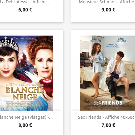
Aperçu rapide
Aperçu rapide


La Délicatesse - Affiche...
Monsieur Schmidt - Affiche.
6,00 €
9,00 €
Aperçu rapide
Aperçu rapide


lanche Neige (visages) -...
Sex Friends - Affiche 40x60
8,00 €
7,00 €