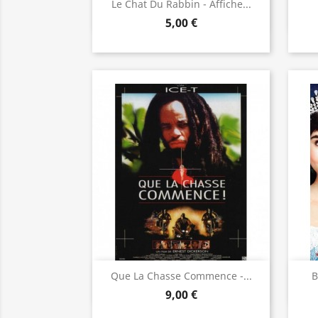
Aperçu rapide

Le Chat Du Rabbin - Affiche...
5,00 €
Aperçu rapide

Que La Chasse Commence -...
B
9,00 €