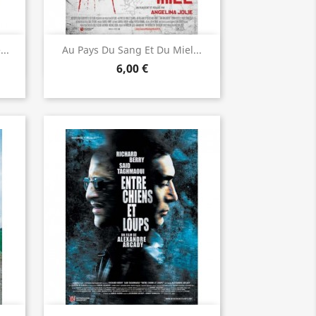
Aperçu rapide

..
Au Pays Du Sang Et Du Miel...
6,00 €