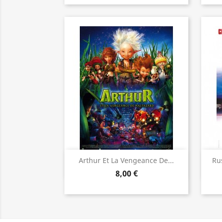
Aperçu rapide

Arthur Et La Vengeance De...
Ru
8,00 €