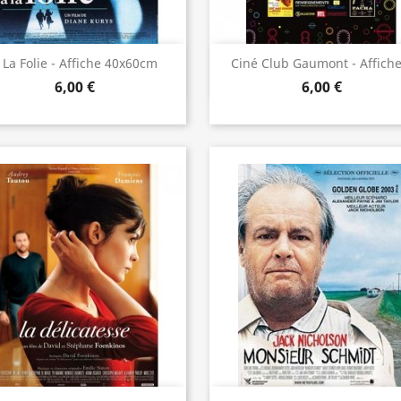
Aperçu rapide
Aperçu rapide


 La Folie - Affiche 40x60cm
Ciné Club Gaumont - Affiche.
6,00 €
6,00 €