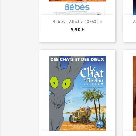
Aperçu rapide

Bébés - Affiche 40x60cm
A
5,90 €