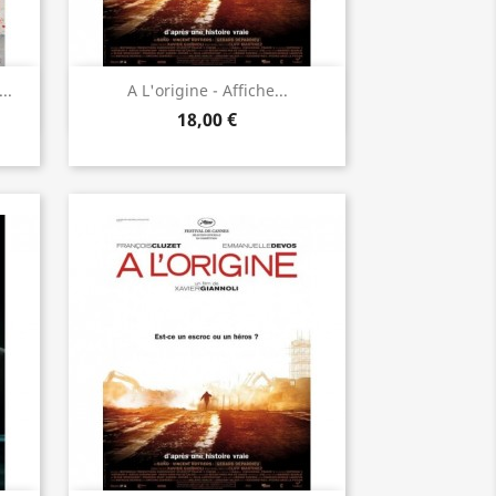
Aperçu rapide

..
A L'origine - Affiche...
18,00 €