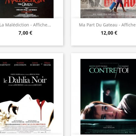
Aperçu rapide
Aperçu rapide


La Malédiction - Affiche...
Ma Part Du Gateau - Affiche.
7,00 €
12,00 €