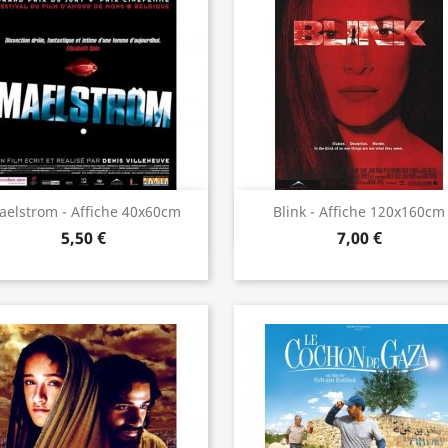
Aperçu rapide
Aperçu rapide


elstrom - Affiche 40x60cm
Blink - Affiche 120x160cm
5,50 €
7,00 €