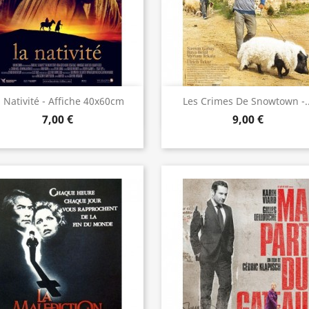
Aperçu rapide
Aperçu rapide


 Nativité - Affiche 40x60cm
Les Crimes De Snowtown -..
7,00 €
9,00 €