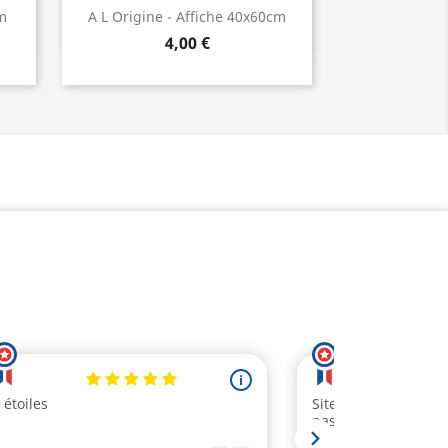
Aperçu rapide

cm
A L Origine - Affiche 40x60cm
4,00 €