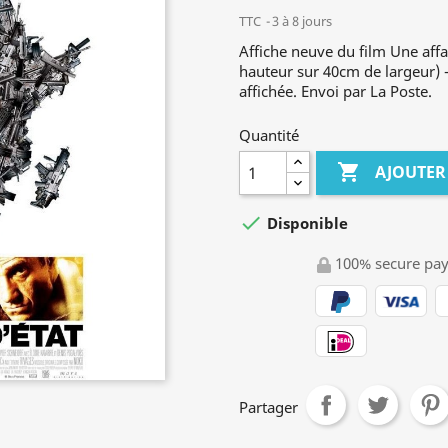
TTC
3 à 8 jours
Affiche neuve du film Une aff
hauteur sur 40cm de largeur) - 
affichée. Envoi par La Poste.
Quantité

AJOUTER

Disponible
100% secure pa
Partager