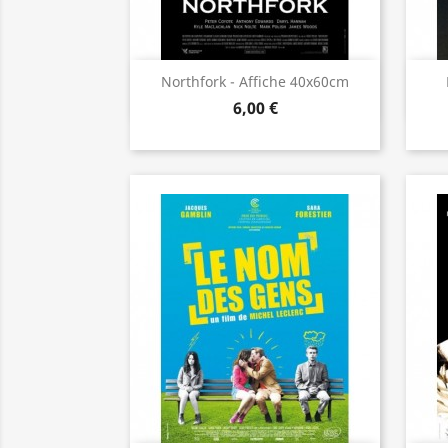
Aperçu rapide

Northfork - Affiche 40x60cm
6,00 €