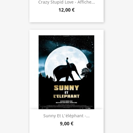
Crazy Stupid Love - Affiche...
12,00 €
Sunny Et L'éléphant -...
9,00 €