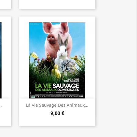
Aperçu rapide

.
La Vie Sauvage Des Animaux...
9,00 €