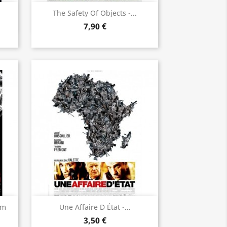
Aperçu rapide

The Safety Of Objects -...
7,90 €
Aperçu rapide

cm
Une Affaire D État -...
3,50 €