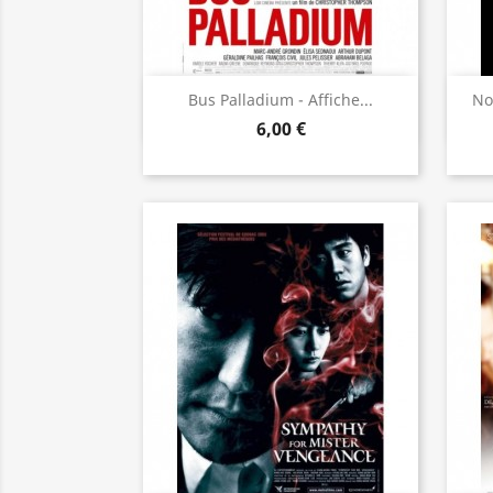
Aperçu rapide

Bus Palladium - Affiche...
No
6,00 €