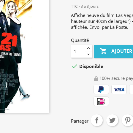
TTC
3 à 8 jours
Affiche neuve du film Las Ve
hauteur sur 40cm de largeur) - 
affichée. Envoi par La Poste.
Quantité

AJOUTER

Disponible
100% secure pa
Partager