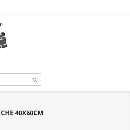

FICHE 40X60CM