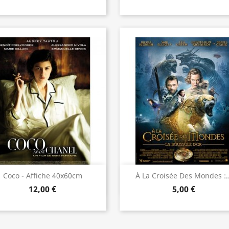
Aperçu rapide
Aperçu rapide


Coco - Affiche 40x60cm
À La Croisée Des Mondes :..
12,00 €
5,00 €