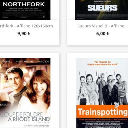
Aperçu rapide
Aperçu rapide


rthfork - Affiche 120x160cm
Sueurs Visuel B - Affiche...
9,90 €
6,00 €