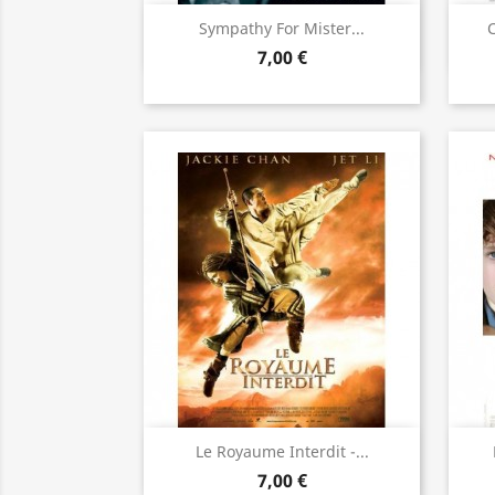
Aperçu rapide

Sympathy For Mister...
7,00 €
Aperçu rapide

Le Royaume Interdit -...
7,00 €