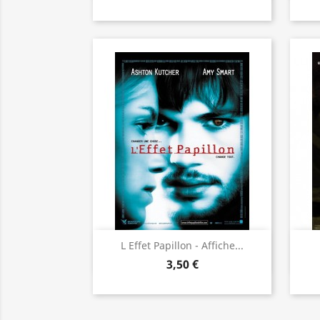
Aperçu rapide

L Effet Papillon - Affiche...
3,50 €