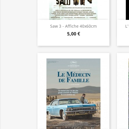
Aperçu rapide

Saw 3 - Affiche 40x60cm
L
5,00 €