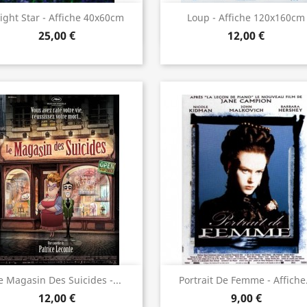
Aperçu rapide
Aperçu rapide


ight Star - Affiche 40x60cm
Loup - Affiche 120x160cm
25,00 €
12,00 €
Aperçu rapide
Aperçu rapide


e Magasin Des Suicides -...
Portrait De Femme - Affiche.
12,00 €
9,00 €