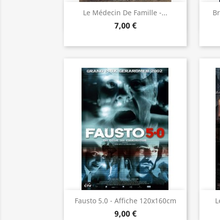
Aperçu rapide

Le Médecin De Famille -...
Br
7,00 €
Aperçu rapide

Fausto 5.0 - Affiche 120x160cm
L
9,00 €