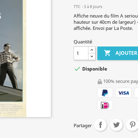
TTC
3 à 8 jours
Affiche neuve du film A seri
hauteur sur 40cm de largeur) - 
affichée. Envoi par La Poste.
Quantité

AJOUTER

Disponible
100% secure pa
Partager