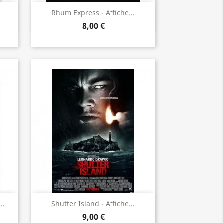
Aperçu rapide

Rhum Express - Affiche...
8,00 €
Aperçu rapide

..
Shutter Island - Affiche...
9,00 €