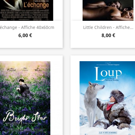
Aperçu rapide
Aperçu rapide


'échange - Affiche 40x60cm
Little Children - Affiche...
6,00 €
8,00 €