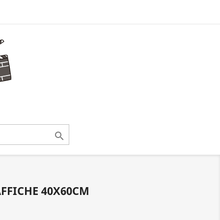

AFFICHE 40X60CM