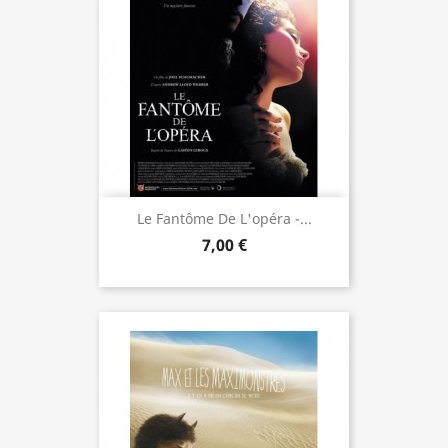
Le Fantôme De L'opéra -...
7,00 €