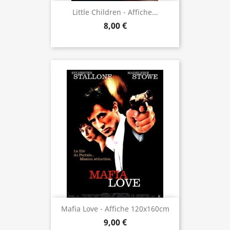
Little Children - Affiche...
8,00 €
Mafia Love - Affiche 120x160cm
9,00 €