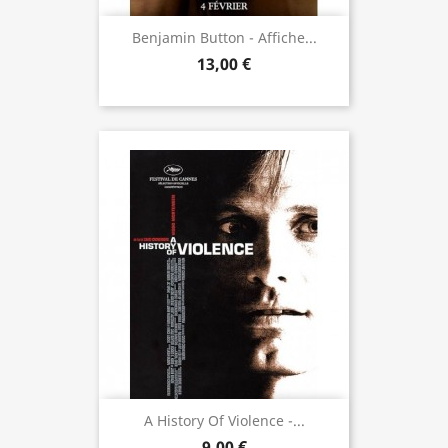
Benjamin Button - Affiche...
13,00 €
A History Of Violence -...
9,00 €