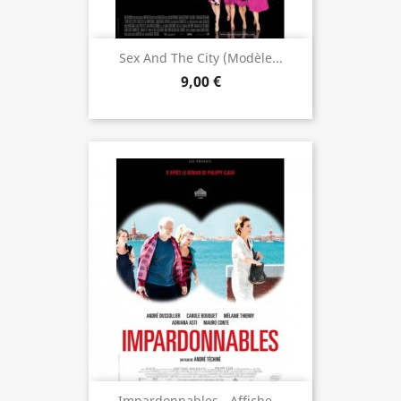
Sex And The City (modèle...
9,00 €
Impardonnables - Affiche...