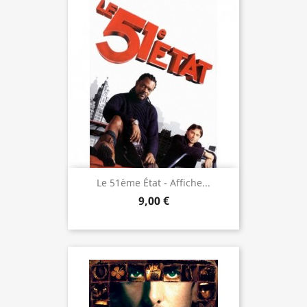
Le 51ème État - Affiche...
9,00 €