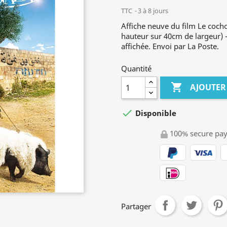
TTC
3 à 8 jours
Affiche neuve du film Le coc
hauteur sur 40cm de largeur) - 
affichée. Envoi par La Poste.
Quantité

AJOUTER

Disponible
100% secure pa
Partager