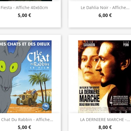
Aperçu rapide
Aperçu rapide


Fiesta - Affiche 40x60cm
Le Dahlia Noir - Affiche...
5,00 €
6,00 €
Aperçu rapide
Aperçu rapide


 Chat Du Rabbin - Affiche...
LA DERNIERE MARCHE -...
5,00 €
8,00 €