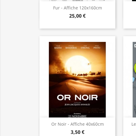
Aperçu rapide

Fur - Affiche 120x160cm
25,00 €
Aperçu rapide

Or Noir - Affiche 40x60cm
Le
3,50 €